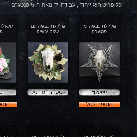
כל פריט הוא ייחודי, עבודת-יד מאת רועי פנטגרם
גולגולת כבשה על
גולגולת כבשה עם
גולגול
פנטגרם
עלים יבשים
פ
0
OUT OF STOCK
₪
2000
הוספה לסל
הוספ
לוכד חלומות עם
לסת תחתונה עם
לסת ת