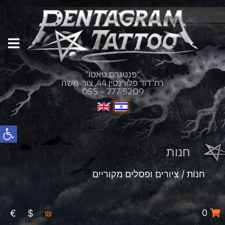
"פנטגרם טאטו"
רח' דוד פלורנטין 44, צור-משה
055 – 777 5209
פתח סרגל נגישות
חנות
חנות
/ ציורים ופסלים מקוריים
0
€
$
₪