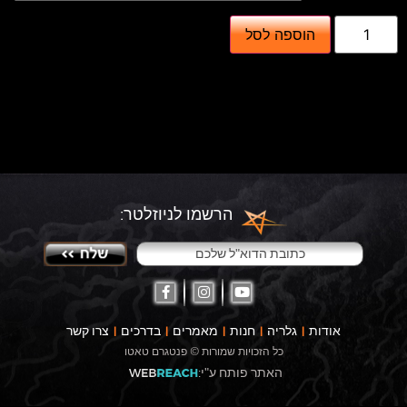
כ
הוספה לסל
מ
ו
ת
ש
ל
ט
א
נ
ל
מ
ס
הרשמו לניוזלטר:
ר
ג
'
י
ק
ל
ס
אודות
גלריה
חנות
מאמרים
בדרכים
צרו קשר
ט
י
כל הזכויות שמורות © פנטגרם טאטו
ל
האתר פותח ע"י:
.
ס