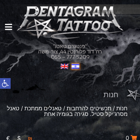
"פנטגרם טאטו"
רח' דוד פלורנטין 44, צור-משה
055 – 777 5209
פתח סרגל נגישות
חנות
חנות
/
תכשיטים להרחבות
/
טאנלים ממתכת
/ טאנל
מסרג'יקל סטיל. סגירה בגומיה אחת
0
€
$
₪