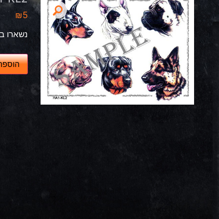
₪
5
נשארו במ
כ
הוספה
מ
ו
ת
ש
ל
H
A
1
-
K
L
2