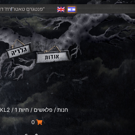
"פנטגרם טאטו"
רח' דוד פ
חנות
/
פלאשים
/
חיות 1
/ HA1-KL2
0