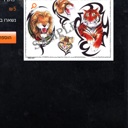
₪
5
נשארו במ
כ
הוספה
מ
ו
ת
ש
ל
H
A
2
-
H
A
7