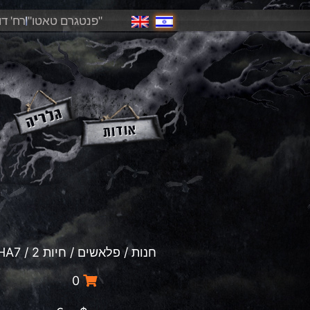
"פנטגרם טאטו"
רח' דוד פ
חנות
/
פלאשים
/
חיות 2
/ HA2-HA7
0