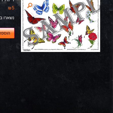
₪
5
נשארו במ
כ
הוספה
מ
ו
ת
ש
ל
H
A
3
-
P
A
P
1