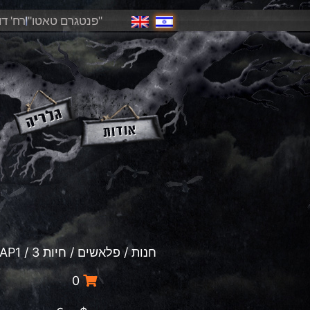
"פנטגרם טאטו"
רח' דוד פ
חנות
/
פלאשים
/
חיות 3
/ HA3-PAP1
0